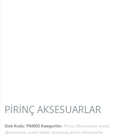
PIRINÇ AKSESUARLAR
Stok Kodu:
PA0003
Kategoriler:
Pirinç Aksesuarlar
metal
aksesuarlar
,
metal tekstil aksesuar
,
pirinç aksesuarlar