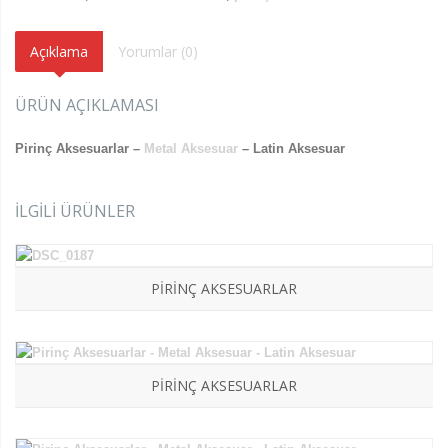
Açıklama
Yorumlar (0)
ÜRÜN AÇIKLAMASI
Pirinç Aksesuarlar –
Metal Aksesuar
– Latin Aksesuar
İLGILI ÜRÜNLER
PIRINÇ AKSESUARLAR
PIRINÇ AKSESUARLAR