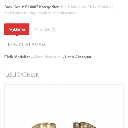
Stok Kodu:
EL0007
Kategoriler:
Elcik Modeller
Elcik Modeller
,
metal aksesuarlar
,
metal tekstil aksesuar
Açıklama
Yorumlar (0)
ÜRÜN AÇIKLAMASI
Elcik Modeller –
Metal Aksesuar
– Latin Aksesuar
İLGILI ÜRÜNLER