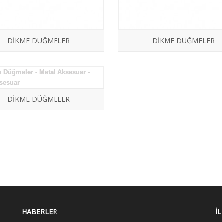
DIKME DÜĞMELER
DIKME DÜĞMELER
DIKME DÜĞMELER
HABERLER
İ