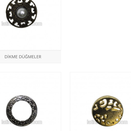
DIKME DÜĞMELER