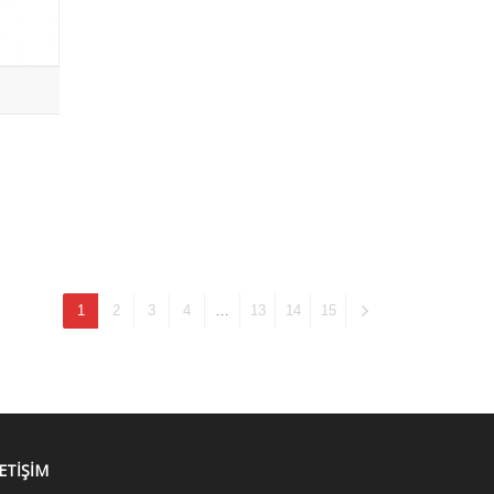
1
2
3
4
…
13
14
15
LETİŞİM