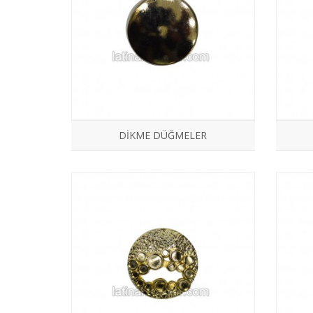
DIKME DÜĞMELER